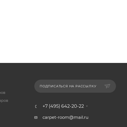
ПОДПИСАТЬСЯ НА РАССЫЛКУ
ров
вров
+7 (495) 642-20-22
carpet-room@mail.ru